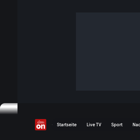
Beweg dich!
Ziel dieser Initiative, ist es, mehr Kinder und Jugendliche
begeistern und somit auch ihre Gesundheit nachhaltig zu fö
Anmeldung: servustv.com/bewegdich
Beweg dich! - ServusTV O
Startseite
Live TV
Sport
Nac