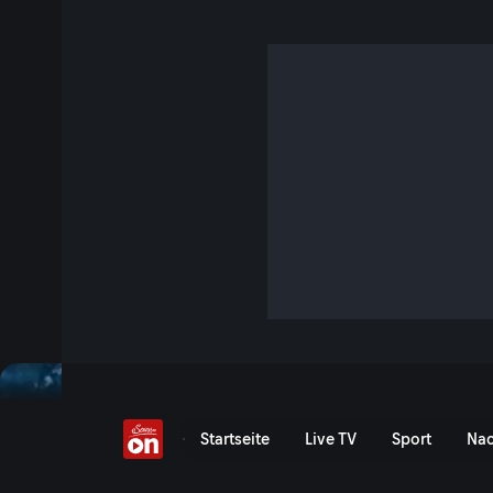
Wochenkommentar vom
S7 E21 · 8 Min. · Der Wegscheider
„Impf-Passion!“ - Im neuen Wochenkommentar geht es heu
Impf-Kampagne von Regierung und Pharma-Lobbyisten. Es
Impfung für unsere Jüngsten und wir werfen ein Auge auf d
Passionsspiele!
Jetzt ansehen
Serie anzeigen
12. Juni - Wochenkomment
Startseite
Live TV
Sport
Nac