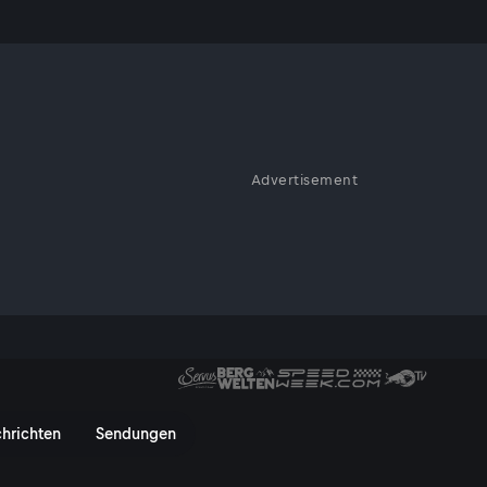
 12.06.
Advertisement
te um die anspruchsvolle
 geht um die segensreiche
ie jüngsten politischen
ar von Ferdinand Wegscheider
hrichten
Sendungen