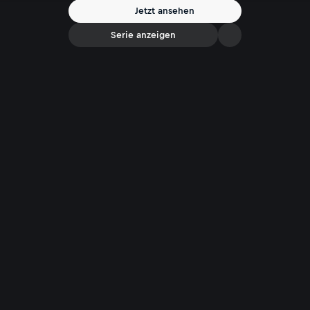
Ergebnis: exklusive Interviews, unbequeme Antworten, mit neuen
Jetzt ansehen
Perspektiven auf die Pandemie und aktuelle Maßnahmen im Kampf
gegen Corona.
Serie anzeigen