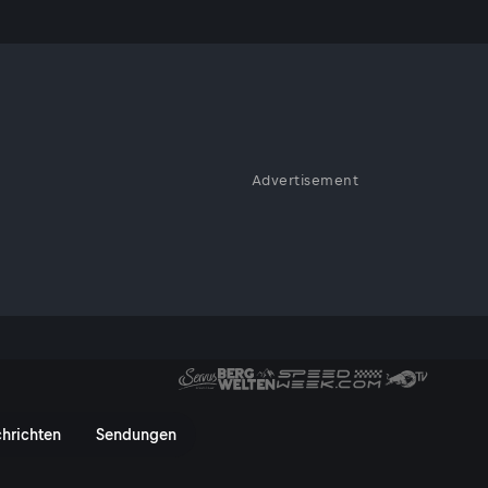
Advertisement
ue
n! Ausgewählte Top-Spiele am
ague: Kostenloser Livestream 
hrichten
Sendungen