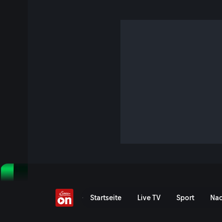
UEFA Conference Leag
Die UEFA Conference League bei ServusTV und ServusTV O
Donnerstag, zudem alle Highlights.
UEFA Europa Conference Le
Startseite
Live TV
Sport
Nac