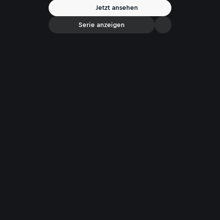
krone.tv). Moderation: Katrin Prähauser
Jetzt ansehen
Serie anzeigen