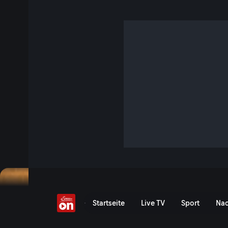
Episode 5: King
S1 E5 · 28 Min. · Aus die Maus
Diesmal bekommt es die taffe Tierbestatterin tatsächlich mi
schrillen Tierpfleger Joe (Gregor Bloeb) aufsucht. Eigentlich
eine tote Katze abholen. Doch aus Joes Schlafzimmer tönt
gar lebendiges Gebrüll, das eine gewöhnliche Hauskatze n
Jetzt ansehen
Serie anzeigen
Aus die Maus - Episode 5:
Startseite
Live TV
Sport
Nac