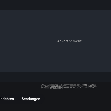
Advertisement
t der Angst zu tun, als sie den
 sollte Bianca (Nina Proll) hier
 ein bedrohliches und ganz und
icht zu vollbringen vermag.
 King - ServusTV On
hrichten
Sendungen