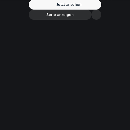
Vampirismus keine unbedeutende Rolle spielt. Und: schaurig schöne
Jetzt ansehen
Literatur – die Geschichte des Schauerromans.
Serie anzeigen