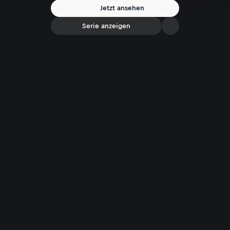
Raichs dystopischer Roman „Schwerer als das Licht“.
Jetzt ansehen
Serie anzeigen