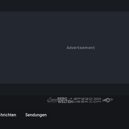
Advertisement
 hat sich Multitalent Michael
dass er ihn hatte. In Linz lädt
: literaTOUR trifft die
 im Gepäck: Ihr 20. Roman “Alle
ael Ostrowski - ServusTV On
hrichten
Sendungen