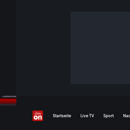
Michael Ostrowski
S13 E13 · 25 Min. · literaTOUR
Mit seinem ersten, unverschämt lustigen Roman „Der Onkel“
Ostrowski einen Traum erfüllt, von dem er gar nicht wusste, 
Theodora Bauer ihn zum Gespräch in den Bücherbus ein. Und
erfolgreiche Autorin Cecilia Ahern auf der Buch Wien. Mit
Farben meines Lebens”.
Jetzt ansehen
Serie anzeigen
Theodora Bauer trifft Mich
Startseite
Live TV
Sport
Nac