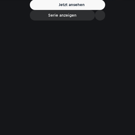
über die Tücken des Berufslebens, sondern teilen auch sehr private
Jetzt ansehen
Einblicke. Kein Wunder, dass Walter Kammerhofer nicht nur im
Mostviertel „weltberühmt“ ist.
Serie anzeigen