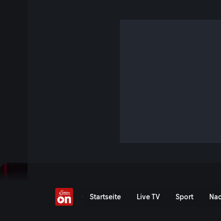
Wochenkommentar vom
S8 E5 · 9 Min. · Der Wegscheider
„Ein gutes Gefühl!“ - Im neuen Wochenkommentar geht es
um Corona und die Folgen!
Jetzt ansehen
Serie anzeigen
12. Februar - Wochenkomm
Startseite
Live TV
Sport
Nac