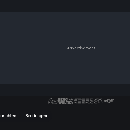
 12.02.
Advertisement
 heute überraschenderweise
entar von Ferdinand Wegschei
hrichten
Sendungen