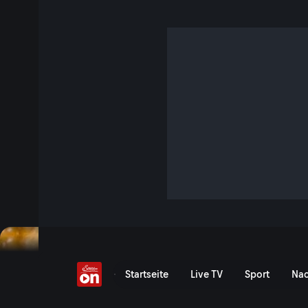
3000 Sika-Hirsche soll
4 Min. · Servus am Abend
250 Züchter in Österreich halten Sika-Hirsche. Die EU stuft
ein und will es in Österreich ausrotten lassen.
Jetzt ansehen
Serie anzeigen
Tausende Hirsche sollen s
Startseite
Live TV
Sport
Nac