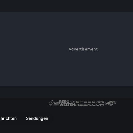
en sterben
Advertisement
 dieses Wild als bioinvasive Art
terben - ServusTV On
hrichten
Sendungen