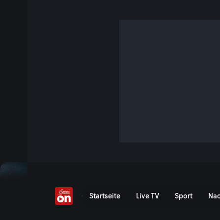
Mission Nachhaltigkeit
5.000 Kilometer in 15 Tagen, und dabei null Emissionen - s
und Leo Fellinger. Die beiden Österreicher begeben sich au
Abenteuer, das so noch keiner in Angriff genommen hat: I
einmal um den Ärmelkanal und zurück!
Mission Nachhaltigkeit - 
Startseite
Live TV
Sport
Nac