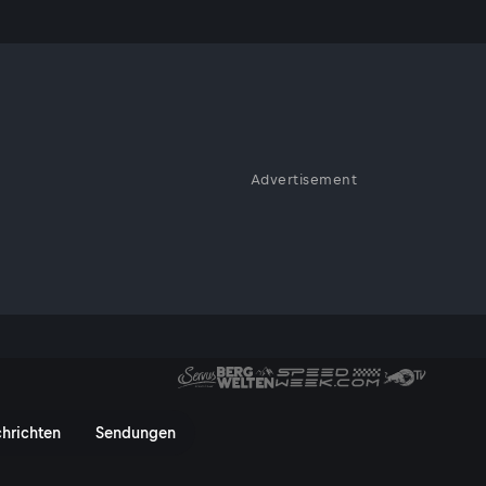
Advertisement
o lautet die Mission von Verena
f ein ambitioniertes Road-Trip-
m E-Mobil von Salzburg aus
ServusTV On
hrichten
Sendungen