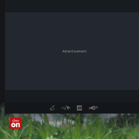
Advertisement
Camembert ade? - ServusTV