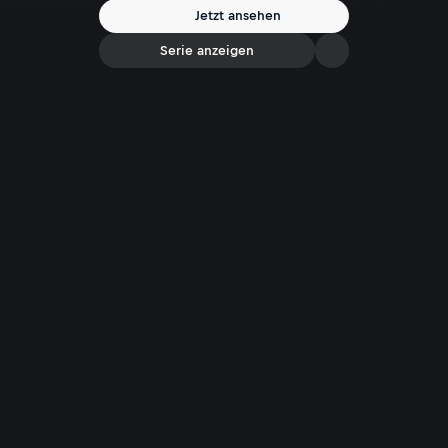
Ruhe lassen? // Warum bringt das vierblättrige Kleeblatt Glück?
Jetzt ansehen
Serie anzeigen