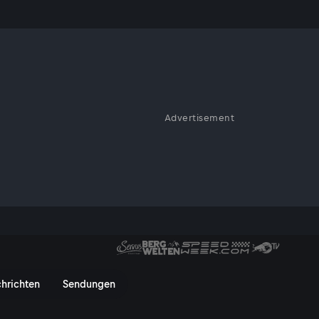
ehr
Advertisement
ren Familienbetriebe und
mischen Spitzenhotellerie. Vom
Gut in Großarl und ein Ausflug
oar Gut in Großarl, der Graue B
hrichten
Sendungen