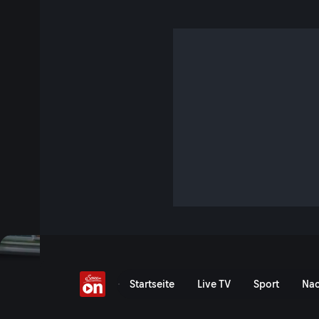
Hotel Moar Gut und m
S7 E2 · 46 Min. · Österreichische Hotel-Legenden
Sehr persönliche Einblicke hinter die Kulissen der legendä
spannende Geschichten aus der wunderbaren Welt der hei
mondänen Hotel Das Arlberg, zum Luxus-Kinderhotel Moar 
nach Südtirol in den Grauen Bären, dem Orso Grigio.
Jetzt ansehen
Serie anzeigen
Hotel Das Arlberg, Hotel M
Startseite
Live TV
Sport
Nac