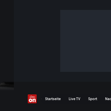
Formel E Dokus
Formel E Dokus - ServusT
Startseite
Live TV
Sport
Nac