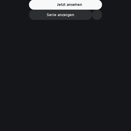
als altmodisch ist. Und um die „Enkeltauglichkeit“ - sprich
Jetzt ansehen
Nachhaltigkeit - geht es auch.
Serie anzeigen