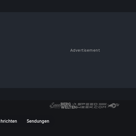
ekt vor den
Advertisement
 Medrig Alm im Paznaun findet
n: Konzert auf der Alm und Kr
hrichten
Sendungen