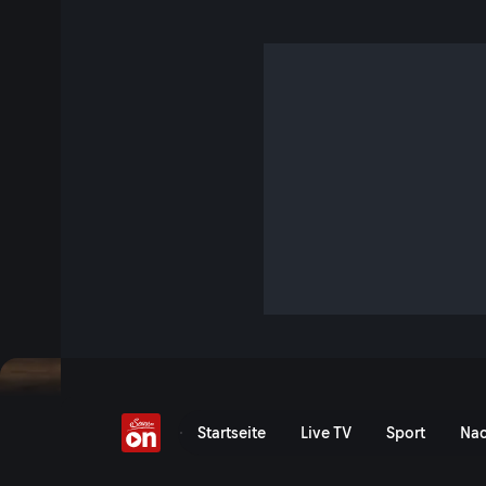
Hansi Hinterseer: Resp
Bergen fehlt
5 Min. · Servus am Abend
Das regt Hansi Hinterseer auf: Bei seinem Konzert auf der
der Publikumsliebling deutliche Worte zum Berg-Hype.
Jetzt ansehen
Serie anzeigen
Hansi Hinterseer im Paznau
Startseite
Live TV
Sport
Nac