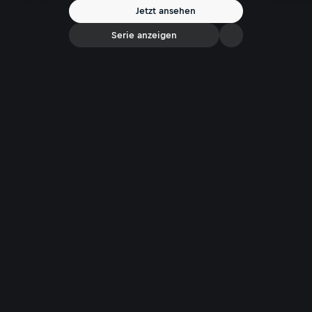
noch moralisch aufgeblasenes Schwarz-Weiß-Denken." Im Gespräch
Jetzt ansehen
mit Monika Gruber plädiert sie für eine bessere Streitkultur: ruhiger,
selbstkritischer und respektvoller.
Serie anzeigen