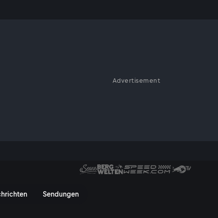
 26.11.
Advertisement
nkommentar geht es diesmal um
Unrecht diffamiert wird. Wir
ßball-WM.
mmentar von Ferdinand Wegsch
hrichten
Sendungen