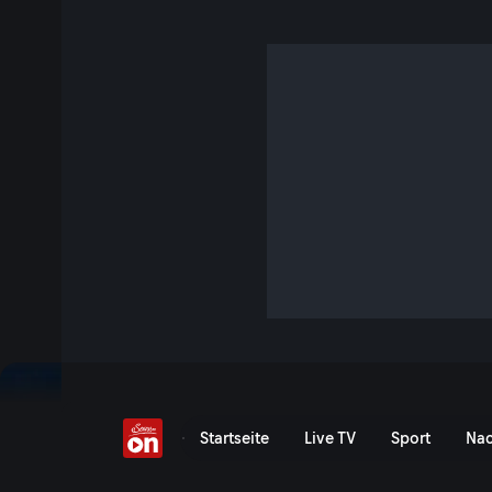
Wochenkommentar vom
S8 E37 · 9 Min. · Der Wegscheider
„Wir bilden uns die Teuerung nur ein!“ - Im neuen Woche
Narren beziehungsweise darum, wie dieser Berufsstand zu 
blicken einmal mehr hinter die Kulissen von Politik und Fu
Jetzt ansehen
Serie anzeigen
26. November - Wochenko
Startseite
Live TV
Sport
Nac