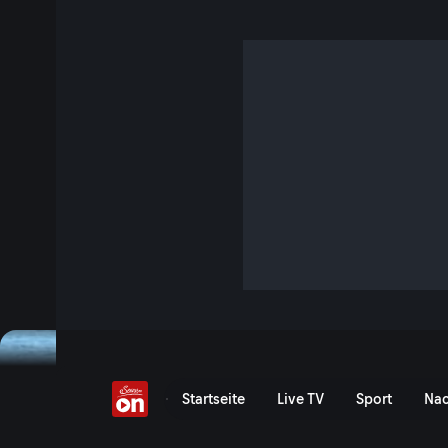
An der Wiener Donau
S16 E14 · 25 Min. · Hoagascht
Was haben 2.000 Tonnen Wasserpflanzen pro Jahr, die sog
und eine gewaltige, 21 km lange, künstlich angelegte Ins
Donau im Wiener Stadtgebiet.
Jetzt ansehen
Serie anzeigen
Die Unterwasserförster un
Startseite
Live TV
Sport
Nac