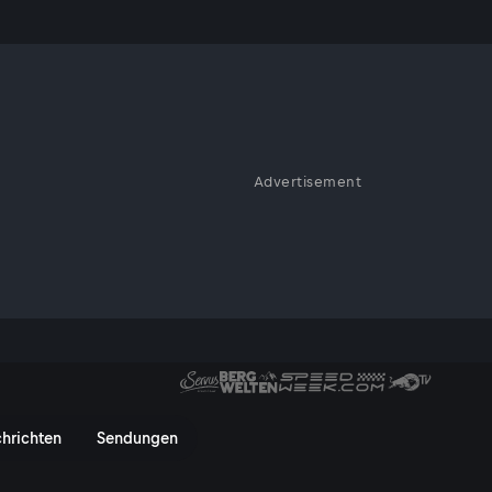
Advertisement
enannte Krandaubelfischerei
el gemeinsam? Das Wasser der
d Daubelfischer von der Donau
hrichten
Sendungen