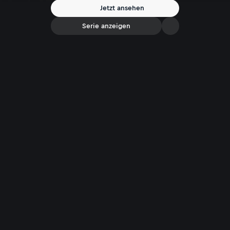
Menzinger ihre Gedanken über das Leben und den Tod. Ein offenes,
Jetzt ansehen
empathisches Gespräch mit feinem Gespür für die leisen
Zwischentöne.
Serie anzeigen