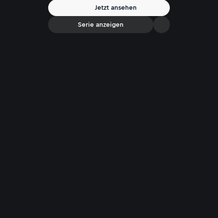
Person hat etwas erlebt, sie hat Ausstrahlung und sie wirkt frisch."
Jetzt ansehen
Und immer öfter wenden sich auch Männer an ihn. Ein Gespräch über
Schönheit und Wohlbefinden.
Serie anzeigen