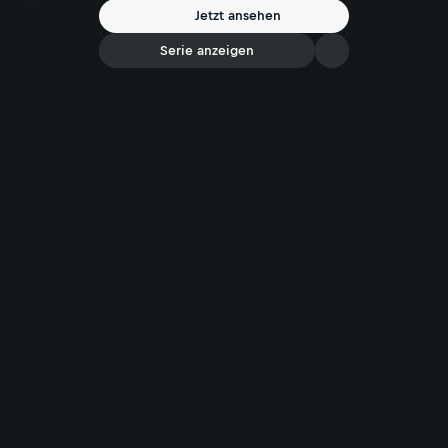
Person hat etwas erlebt, sie hat Ausstrahlung und sie wirkt frisch."
Jetzt ansehen
Und immer öfter wenden sich auch Männer an ihn. Ein Gespräch über
Schönheit und Wohlbefinden.
Serie anzeigen