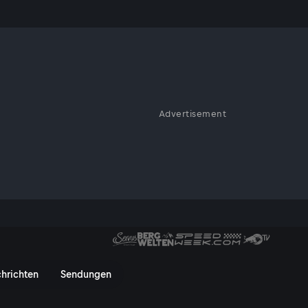
 Macht
Advertisement
timmen längst Politik, Medien
cht - ServusTV On
hrichten
Sendungen