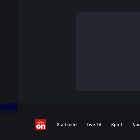
Migration, Medien und
4 Min. · Talk im Hangar-7
Sind Migration und Sicherheit europäisch lösbar? Oder bes
und geopolitische Interessen die Debatte?
Jetzt ansehen
Serie anzeigen
Migration, Medien und Ma
Startseite
Live TV
Sport
Nac