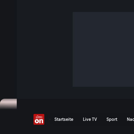
George Papazacharias
20 Min. · Die besten Köche der Welt - Zu Gast im Ikarus
Jeden Monat kreiert im Salzburger Zwei-Sterne-Restaurant 
internationaler Spitzenkoch das Menü. Red Bull Hangar-7 E
besucht für die Menü-Vorbereitungen diesmal in Athen de
Papazacharias.
Jetzt ansehen
Serie anzeigen
2-Sterne-Koch George Papa
Startseite
Live TV
Sport
Nac