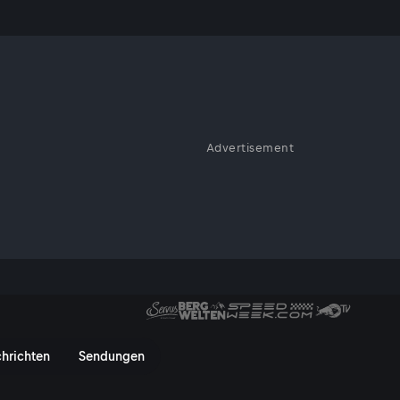
Advertisement
Ikarus ein anderer
xecutive Chef Martin Klein
n 2-Sterne-Koch George
zacharias aus Athen zu Gast im
hrichten
Sendungen