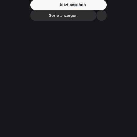
in Werfen hat Paula Bründl zu ihrer Philosophie gefunden: „Je mehr Du
Jetzt ansehen
kochst, desto erfüllter ist Dein Leben!“
Serie anzeigen