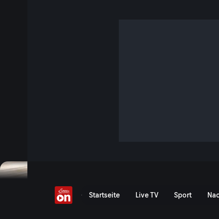
Tour de France
Event-Serie anzeigen
Tour de France - ServusTV
Startseite
Live TV
Sport
Nac