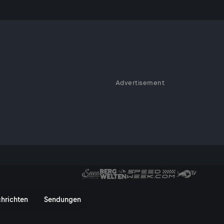
Krimi!
Advertisement
auch Rennen 2 und feiert ein
tag mit schwerem Crash
er Sport wieder in den Fokus –
chaftsführung.
en 2 | DTM - Stop 4 - ServusTV
hrichten
Sendungen