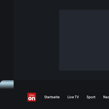
Welche Haube hält wa
6 Min. · P.M. Wissen
Hauben sind für viele auch Ausdruck von Persönlichkeit.
Tag nicht ab, nicht einmal im Büro oder Restaurant, wo es
Dabei soll sie ja vor allem warmhalten. Wie das am besten f
Frage der Physik.
Jetzt ansehen
Serie anzeigen
Welche Haube hält warm? 
Startseite
Live TV
Sport
Nac