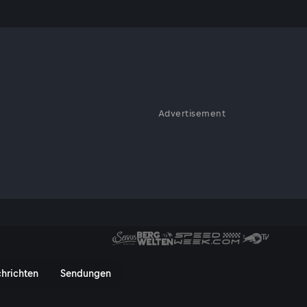
rm?
Advertisement
 Manche nehmen sie den ganzen
 eigentlich warum genug ist.
unktioniert, ist auch eine
- ServusTV On
hrichten
Sendungen