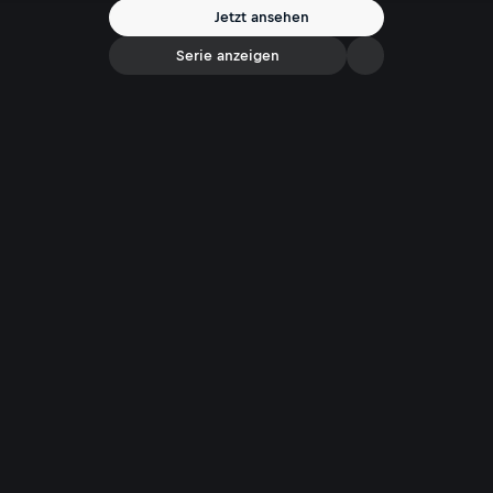
Niederösterreicher seine geheime Playlist für lange Autofahrten,
Jetzt ansehen
warum man als Papa immer peinlich ist und weshalb er sich nach
Unvollkommenheit auf der Bühne sehnt.
Serie anzeigen