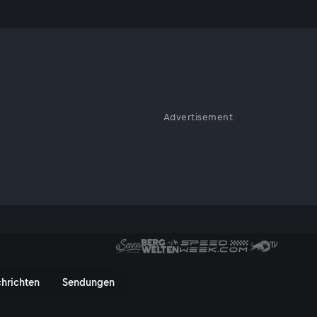
inen
Advertisement
s abwärts gelähmt. Noch im
 – heute kann er wieder
 - ServusTV On
hrichten
Sendungen