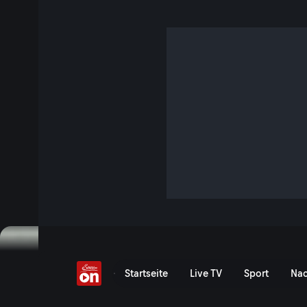
Zurück auf eigenen Be
3 Min. · Wings for Life World Run
Nach einem schweren Radunfall ist Steven Dowd vom Hal
Krankenhaus in London wird er Teil einer klinischen Studie
selbstständig laufen.
Jetzt ansehen
Zu den Event-Details
Zurück auf eigenen Beinen
Startseite
Live TV
Sport
Nac