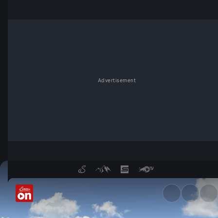
Advertisement
LKW kracht in Friseursalon in