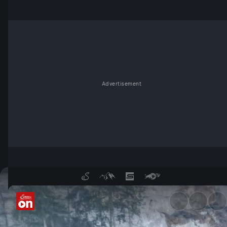
Advertisement
Felssturz in Steyr: Prozess u