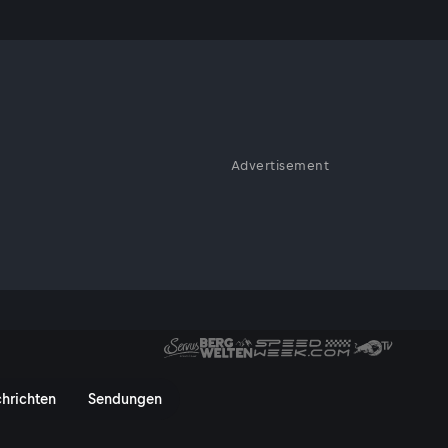
Advertisement
 spektakulär gelegene
kitsch und Karl Jungwirth in
.
Entlegene Winkel - ServusTV On
hrichten
Sendungen