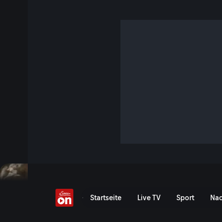
Entlegene Winkel
S8 E18 · 47 Min. · Heimatleuchten
In den Südtiroler Dolomiten führt die Familie Demetz eine
Schutzhütte. Mehr als 2.000 Meter tiefer kommen Tatjana Ni
ihrem alten Haus ganz ohne Strom und fließend Wasser aus
Jetzt ansehen
Serie anzeigen
Hier lässt sich's leben - 
Startseite
Live TV
Sport
Nac