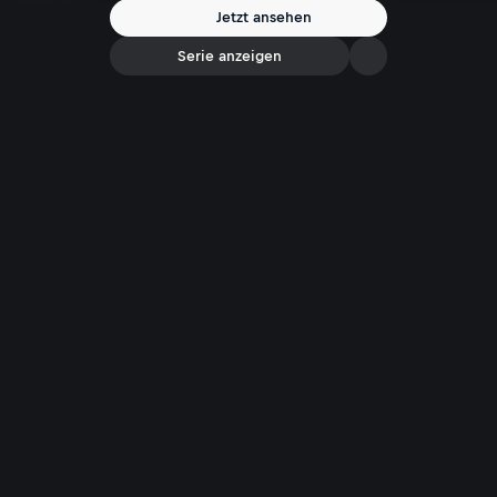
Sommer wie damals ist heute nahezu undenkbar!
Jetzt ansehen
Serie anzeigen