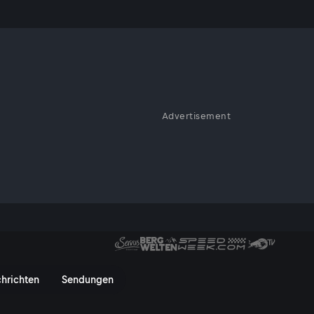
Advertisement
lade?
r im Feriendorf Neustift. - Se
hrichten
Sendungen