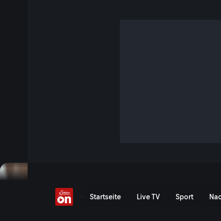
Wie macht man Schoko
6 Min. · Abenteuer Ferien
Kindern lernen im Feriendorf wie man Schokolade macht
Jetzt ansehen
Serie anzeigen
Beim Schokoladen-Herstelle
Startseite
Live TV
Sport
Nac