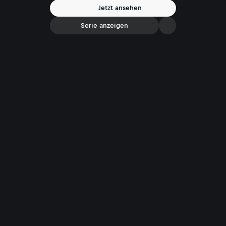
wurden und ob Tunnelbetreiber und Einsatzkräfte heute für den
Jetzt ansehen
Ernstfall gewappnet sind. Denn Österreich ist nicht nur ein Land der
Berge sondern auch ein Land der Tunnel.
Serie anzeigen