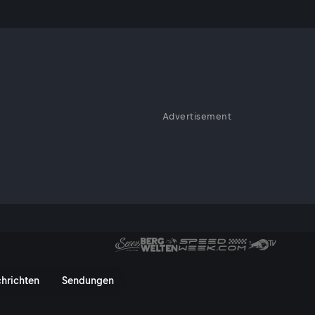
Advertisement
e: TBA -
TBA - TBA - ServusTV On
hrichten
Sendungen