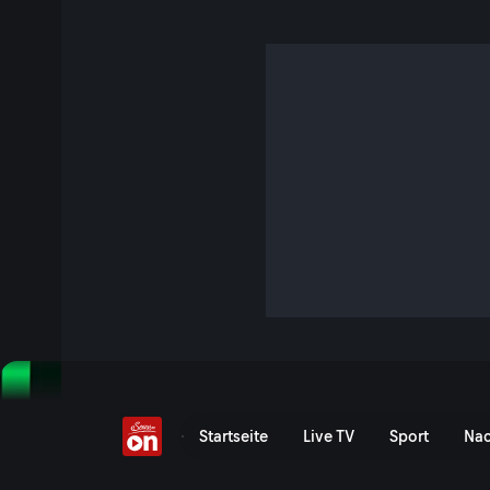
UEFA Conference Leagu
TBA
Event-Serie anzeigen
UEFA Conference League: 
Startseite
Live TV
Sport
Nac