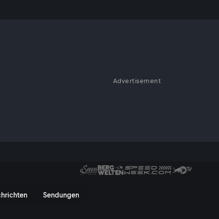
Advertisement
a oben: die Berghütten. Im
este Platz für ein kalte Getränke
en Vibe: mal urig und ein
enau richtig, wenn man sie
en bei ServusTV On
hrichten
Sendungen