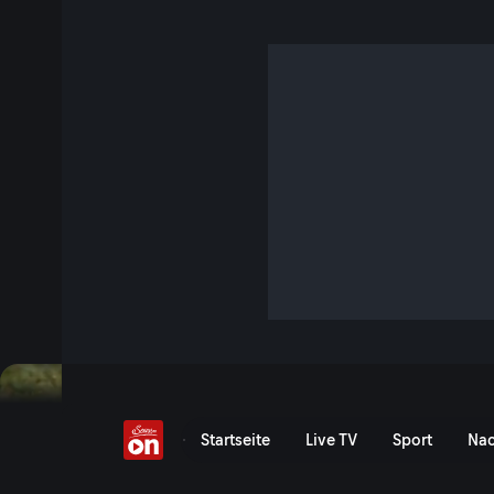
Sommerhütten
Zwischen Gipfeln und ordentlich viel Aussicht sitzen sie d
Sommer sind sie alles gleichzeitig: Ziel, Zuflucht und der b
nach ein paar Stunden Aufstieg. Jede Hütte hat ihren eigen
bisschen schräg, mal überraschend stylisch, aber immer g
erreicht hat.
Die schönsten Sommerhütt
Startseite
Live TV
Sport
Nac