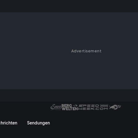
Advertisement
iew
 - ServusTV On
hrichten
Sendungen