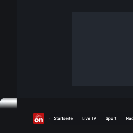
Marcel Hirscher Interv
Event-Serie anzeigen
Marcel Hirscher Interview
Startseite
Live TV
Sport
Nac