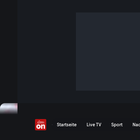
Test: Leipzig vs. Toulou
Vergangenes Event
Event-Serie anzeigen
Testspiel: RB Leipzig vs. 
Startseite
Live TV
Sport
Nac