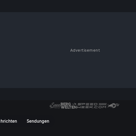
Advertisement
se
FC Toulouse - ServusTV On
hrichten
Sendungen