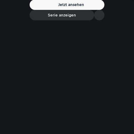
Tiroler Bergen sind vielfältig: Klettern in den Zacken der Krone des
Jetzt ansehen
Wilden Kaisers oder Genussskifahren mit der Schauspielerin Kristina
Sprenger.
Serie anzeigen