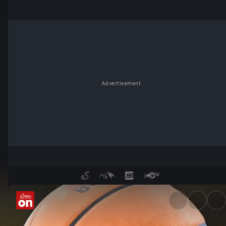
Advertisement
Turkish Airlines EuroLeague 