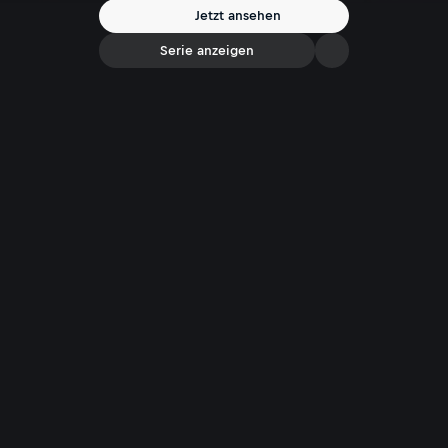
Lebenswege. Witzig, ehrlich, unterhaltsam - ein zutiefst hörenswertes
Jetzt ansehen
Gespräch!
Serie anzeigen