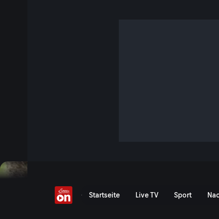
Landwirtschaft mit Visi
S6 E4 · 1 Std. 13 Min. · Ab Hof
Neue Wege gehen in der Landwirtschaft, das heißt seiner 
folgen. Wie das mit ungewöhnlichen Konzepten und im Eink
zeigen Bauern in Niederösterreich, Burgenland, Salzburg, 
Jetzt ansehen
Serie anzeigen
Ab Hof: Wollschweine, Tex
Startseite
Live TV
Sport
Nac