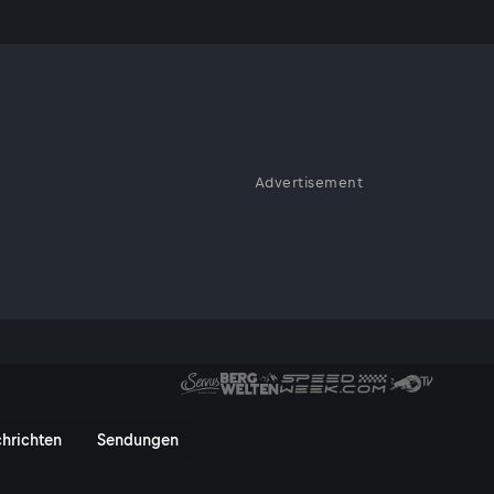
on
Advertisement
Vision mit Mut und Ausdauer zu
lang mit der Natur gelingt,
Kärnten und der Steiermark.
as Longhorn Rinder, Ernteabos
hrichten
Sendungen