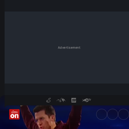
Advertisement
Quizjagd: Clip des Tages | Fo