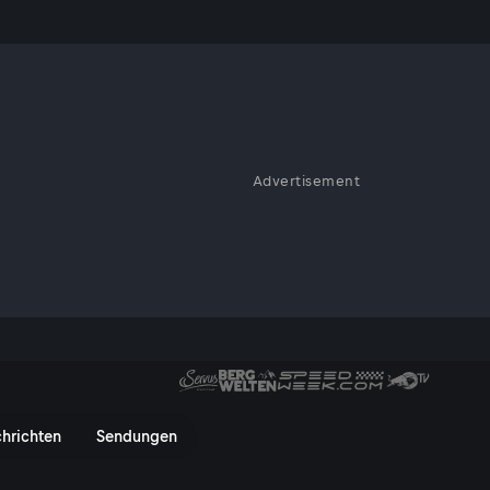
en!
Advertisement
ntlastungspaket der
sland und eine Hiobsbotschaft
ellung von Ex-
g!
inand Wegscheider | 17.01. - 
hrichten
Sendungen