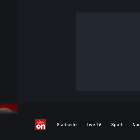
Butter, Krieg & Impflüg
S12 E2 · 9 Min. · Der Wegscheider
Im neuen Wochenkommentar geht es heute um das Mega-E
österreichischen Bundesregierung, um Friedrich Merz, Rus
bei den deutschen Nachbarn - und um eine wichtige Klarst
Gesundheitsminister Jens Spahn in Sachen Corona-Impfun
Jetzt ansehen
Serie anzeigen
Wochenkommentar von Ferd
Startseite
Live TV
Sport
Nac