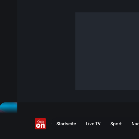
ORF-Wahl: Verdacht au
Postenschacher
S4 E14 · 41 Min. · BLICKWECHSEL. Das Nachrichtenmagazin
Sexaffären, Koksvorwürfe, Spitzengehälter und jetzt auch
ORF kommt nicht aus den Schlagzeilen. Das Image des öffe
ist so schlecht wie nie. Wie unabhängig ist Österreichs 
warum schwindet das Vertrauen vieler Gebührenzahler? Darü
Prähauser mit Ferdinand Wegscheider, ehemaliger ServusTV
langjähriger ORF-Auslandskorrespondent.
Jetzt ansehen
Serie anzeigen
Verdacht auf Postenschache
Startseite
Live TV
Sport
Nac