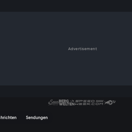
f
Advertisement
 Postenschacher-Vorwürfe. Der
ntlich-rechtlichen Rundfunks
größtes Medienhaus noch? Und
ber diskutiert Katrin
-Intendant, und Ernst Gelegs,
r: Wie verfilzt sind Politik un
hrichten
Sendungen