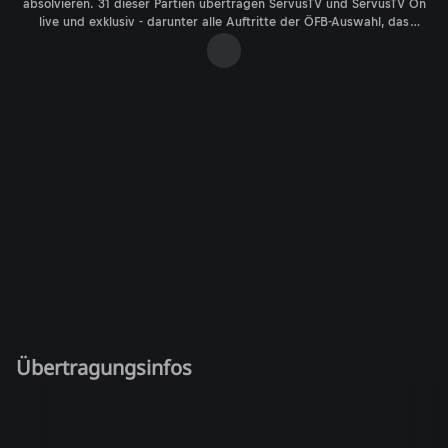
absolvieren. 31 dieser Partien übertragen ServusTV und ServusTV On
live und exklusiv - darunter alle Auftritte der ÖFB-Auswahl, das
Eröffnungsspiel, beide Halbfinal-Duelle sowie das große Finale.
Außerdem: Die Highlights aller Spiele!
Übertragungsinfos